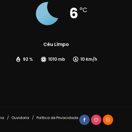
6
°C
Céu Limpo
92 %
1010 mb
10 Km/h
cia
Ouvidoria
Política de Privacidade