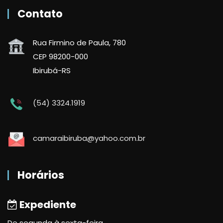
Contato
Rua Firmino de Paula, 780
CEP 98200-000
Ibirubá-RS
(54) 3324.1919
camaraibiruba@yahoo.com.br
Horários
Expediente
De segunda à sexta-feira