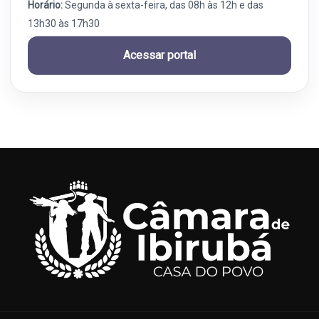
Horário:
Segunda à sexta-feira, das 08h às 12h e das
13h30 às 17h30
Acessar portal