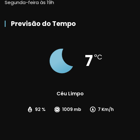
Segunda-feira às 19h
Previsão do Tempo
7
°C
Céu Limpo
92 %
1009 mb
7 Km/h