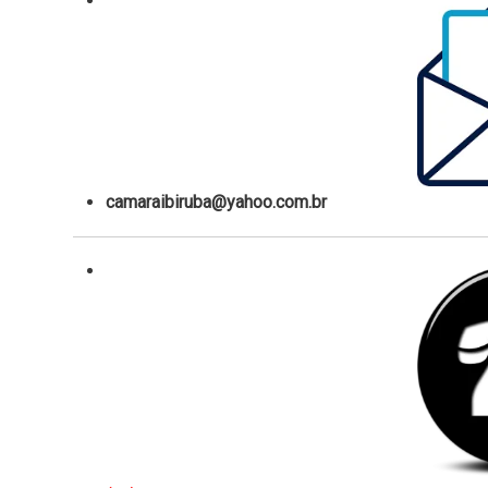
camaraibiruba@yahoo.com.br