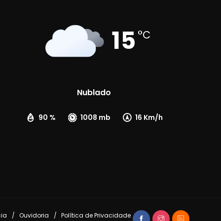
15
°C
Nublado
90 %
1008 mb
16 Km/h
cia
Ouvidoria
Política de Privacidade