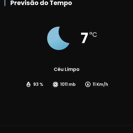
Previsão do Tempo
7
°C
Céu Limpo
93 %
1011 mb
11 Km/h