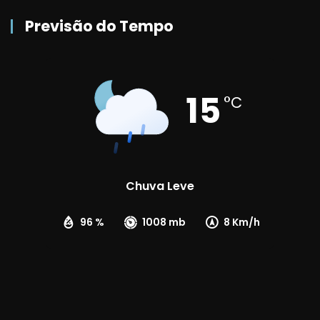
Previsão do Tempo
15
°C
Chuva Leve
96 %
1008 mb
8 Km/h