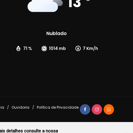
13
Nublado
71 %
1014 mb
7 Km/h
cia
Ouvidoria
Política de Privacidade
is detalhes consulte a nossa