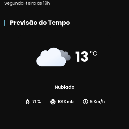
Segunda-feira às 19h
Previsão do Tempo
13
°C
Nublado
71 %
1013 mb
5 Km/h