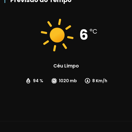
6
°C
Céu Limpo
94 %
1020 mb
8 Km/h