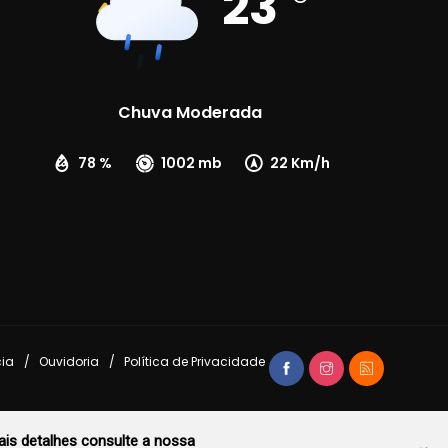
23
Chuva Moderada
78 %
1002 mb
22 Km/h
cia
Ouvidoria
Política de Privacidade
is detalhes consulte a nossa