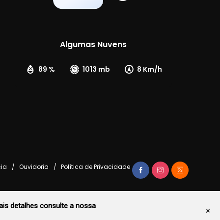
Algumas Nuvens
89 %
1013 mb
8 Km/h
cia
Ouvidoria
Política de Privacidade
is detalhes consulte a nossa
+