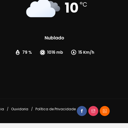
10
°C
Nublado
79 %
1016 mb
15 Km/h
cia
Ouvidoria
Política de Privacidade