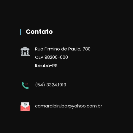
Contato
Rua Firmino de Paula, 780
CEP 98200-000
Ibirubá-RS
(54) 3324.1919
camaraibiruba@yahoo.com.br