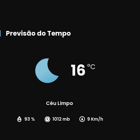
Previsão do Tempo
16
°C
Céu Limpo
93 %
1012 mb
9 Km/h